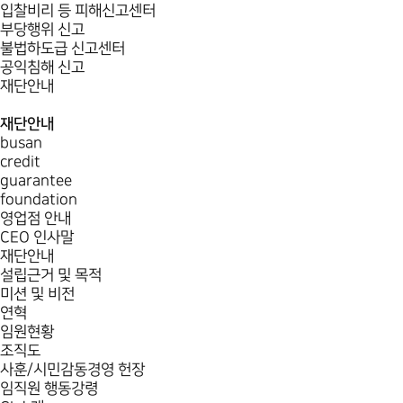
입찰비리 등 피해신고센터
부당행위 신고
불법하도급 신고센터
공익침해 신고
재단안내
재단안내
busan
credit
guarantee
foundation
영업점 안내
CEO 인사말
재단안내
설립근거 및 목적
미션 및 비전
연혁
임원현황
조직도
사훈/시민감동경영 헌장
임직원 행동강령