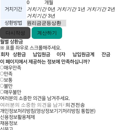
개월
거치기간
0년
거치기간
1년
거치기간
2년
거치기간
거치기간
3년
상환방법
다시작성
계산하기
월별 상환금
※ 표를 좌우로 스크롤해주세요.
회차
상환금
납입원금
이자
납입원금계
잔금
이 페이지에서 제공하는 정보에 만족하십니까?
매우만족
만족
보통
불만
매우불만
여러분의 소중한 의견을 남겨주세요.
의견전송
개인정보처리방침(영상정보기기처리방침 통합본)
신용정보활용체제
채용정보
신문고