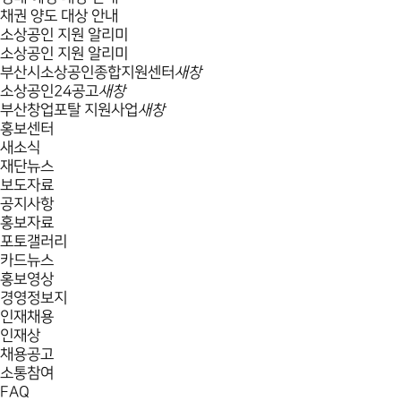
채권 양도 대상 안내
소상공인 지원 알리미
소상공인 지원 알리미
부산시소상공인종합지원센터
새창
소상공인24공고
새창
부산창업포탈 지원사업
새창
홍보센터
새소식
재단뉴스
보도자료
공지사항
홍보자료
포토갤러리
카드뉴스
홍보영상
경영정보지
인재채용
인재상
채용공고
소통참여
FAQ