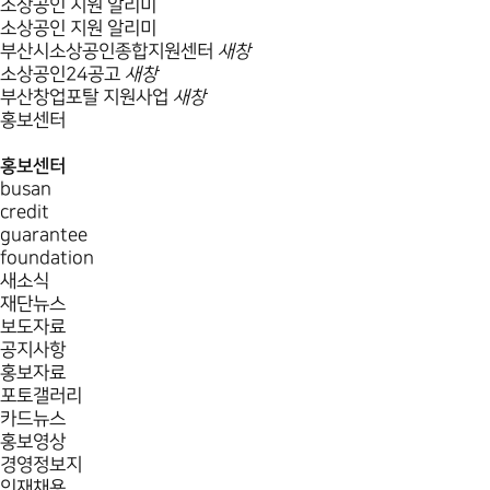
소상공인 지원 알리미
소상공인 지원 알리미
부산시소상공인종합지원센터
새창
소상공인24공고
새창
부산창업포탈 지원사업
새창
홍보센터
홍보센터
busan
credit
guarantee
foundation
새소식
재단뉴스
보도자료
공지사항
홍보자료
포토갤러리
카드뉴스
홍보영상
경영정보지
인재채용