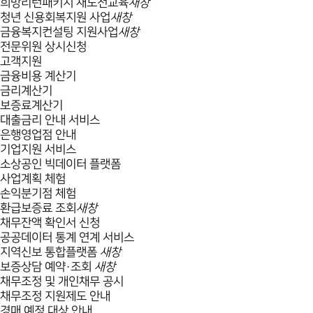
희망리턴패키지 재도전교육
새창
청년 신용회복지원 사업
새창
금융복지컨설팅 지원사업
새창
전문위원 상시신청
고객지원
금융비용 계산기
금리계산기
보증료계산기
대출금리 안내 서비스
은행영업점 안내
기업지원 서비스
소상공인 빅데이터 플랫폼
사업계획 체험
손익분기점 체험
환급보증료 조회
새창
채무잔액 확인서 신청
공공데이터 통계 연계 서비스
지역신보 통합플랫폼
새창
보증상담 예약·조회
새창
채무조정 및 개인채무 공시
채무조정 지원제도 안내
경매 예정 대상 안내