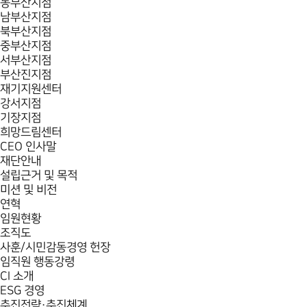
동부산지점
남부산지점
북부산지점
중부산지점
서부산지점
부산진지점
재기지원센터
강서지점
기장지점
희망드림센터
CEO 인사말
재단안내
설립근거 및 목적
미션 및 비전
연혁
임원현황
조직도
사훈/시민감동경영 헌장
임직원 행동강령
CI 소개
ESG 경영
추진전략·추진체계