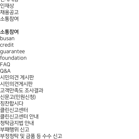
인재상
채용공고
소통참여
소통참여
busan
credit
guarantee
foundation
FAQ
Q&A
시민의견 게시판
시민의견게시판
고객만족도 조사결과
신문고(민원신청)
칭찬합시다
클린신고센터
클린신고센터 안내
청탁금지법 안내
부패행위 신고
부정청탁 및 금품 등 수수 신고