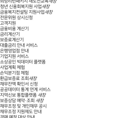
희망리턴패키지 재도전교육
새창
청년 신용회복지원 사업
새창
금융복지컨설팅 지원사업
새창
전문위원 상시신청
고객지원
금융비용 계산기
금리계산기
보증료계산기
대출금리 안내 서비스
은행영업점 안내
기업지원 서비스
소상공인 빅데이터 플랫폼
사업계획 체험
손익분기점 체험
환급보증료 조회
새창
채무잔액 확인서 신청
공공데이터 통계 연계 서비스
지역신보 통합플랫폼
새창
보증상담 예약·조회
새창
채무조정 및 개인채무 공시
채무조정 지원제도 안내
경매 예정 대상 안내