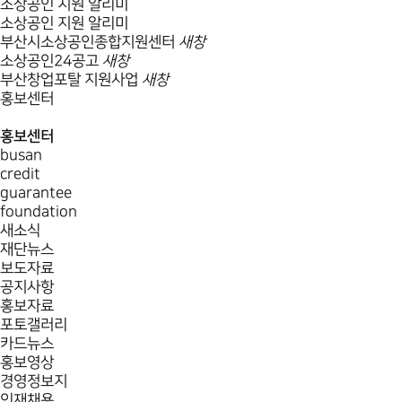
소상공인 지원 알리미
소상공인 지원 알리미
부산시소상공인종합지원센터
새창
소상공인24공고
새창
부산창업포탈 지원사업
새창
홍보센터
홍보센터
busan
credit
guarantee
foundation
새소식
재단뉴스
보도자료
공지사항
홍보자료
포토갤러리
카드뉴스
홍보영상
경영정보지
인재채용