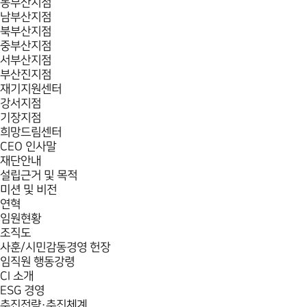
동부산지점
남부산지점
북부산지점
중부산지점
서부산지점
부산진지점
재기지원센터
강서지점
기장지점
희망드림센터
CEO 인사말
재단안내
설립근거 및 목적
미션 및 비전
연혁
임원현황
조직도
사훈/시민감동경영 헌장
임직원 행동강령
CI 소개
ESG 경영
추진전략·추진체계