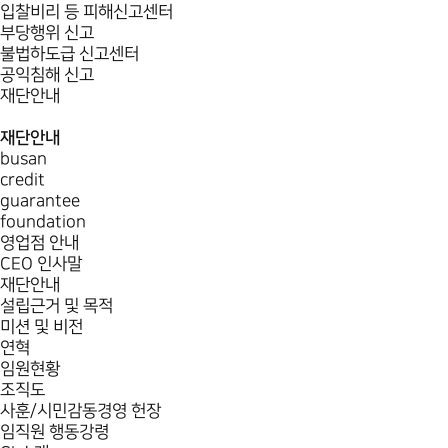
입찰비리 등 피해신고센터
부당행위 신고
불법하도급 신고센터
공익침해 신고
재단안내
재단안내
busan
credit
guarantee
foundation
영업점 안내
CEO 인사말
재단안내
설립근거 및 목적
미션 및 비전
연혁
임원현황
조직도
사훈/시민감동경영 헌장
임직원 행동강령