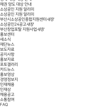
채권 양도 대상 안내
소상공인 지원 알리미
소상공인 지원 알리미
부산시소상공인종합지원센터
새창
소상공인24공고
새창
부산창업포탈 지원사업
새창
홍보센터
새소식
재단뉴스
보도자료
공지사항
홍보자료
포토갤러리
카드뉴스
홍보영상
경영정보지
인재채용
인재상
채용공고
소통참여
FAQ