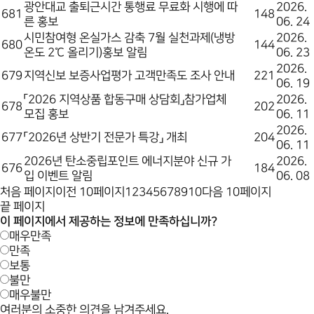
광안대교 출퇴근시간 통행료 무료화 시행에 따
2026.
681
148
른 홍보
06. 24
시민참여형 온실가스 감축 7월 실천과제(냉방
2026.
680
144
온도 2℃ 올리기)홍보 알림
06. 23
2026.
679
지역신보 보증사업평가 고객만족도 조사 안내
221
06. 19
「2026 지역상품 합동구매 상담회」참가업체
2026.
678
202
모집 홍보
06. 11
2026.
677
「2026년 상반기 전문가 특강」 개최
204
06. 11
2026년 탄소중립포인트 에너지분야 신규 가
2026.
676
184
입 이벤트 알림
06. 08
처음 페이지
이전 10페이지
1
2
3
4
5
6
7
8
9
10
다음 10페이지
끝 페이지
이 페이지에서 제공하는 정보에 만족하십니까?
매우만족
만족
보통
불만
매우불만
여러분의 소중한 의견을 남겨주세요.