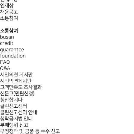
인재상
채용공고
소통참여
소통참여
busan
credit
guarantee
foundation
FAQ
Q&A
시민의견 게시판
시민의견게시판
고객만족도 조사결과
신문고(민원신청)
칭찬합시다
클린신고센터
클린신고센터 안내
청탁금지법 안내
부패행위 신고
부정청탁 및 금품 등 수수 신고