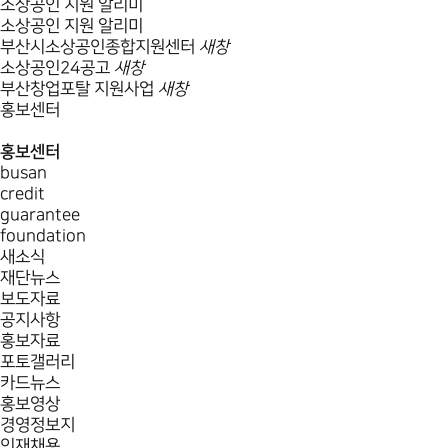
소상공인 지원 알리미
소상공인 지원 알리미
부산시소상공인종합지원센터
새창
소상공인24공고
새창
부산창업포탈 지원사업
새창
홍보센터
홍보센터
busan
credit
guarantee
foundation
새소식
재단뉴스
보도자료
공지사항
홍보자료
포토갤러리
카드뉴스
홍보영상
경영정보지
인재채용