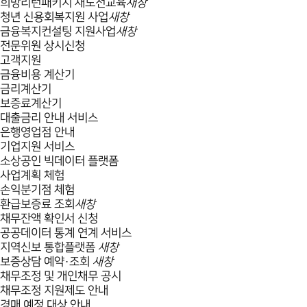
희망리턴패키지 재도전교육
새창
청년 신용회복지원 사업
새창
금융복지컨설팅 지원사업
새창
전문위원 상시신청
고객지원
금융비용 계산기
금리계산기
보증료계산기
대출금리 안내 서비스
은행영업점 안내
기업지원 서비스
소상공인 빅데이터 플랫폼
사업계획 체험
손익분기점 체험
환급보증료 조회
새창
채무잔액 확인서 신청
공공데이터 통계 연계 서비스
지역신보 통합플랫폼
새창
보증상담 예약·조회
새창
채무조정 및 개인채무 공시
채무조정 지원제도 안내
경매 예정 대상 안내