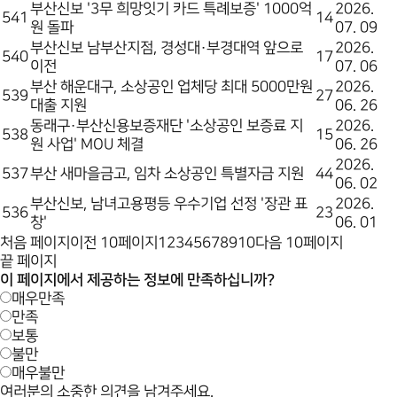
부산신보 '3무 희망잇기 카드 특례보증' 1000억
2026.
541
14
원 돌파
07. 09
부산신보 남부산지점, 경성대·부경대역 앞으로
2026.
540
17
이전
07. 06
부산 해운대구, 소상공인 업체당 최대 5000만원
2026.
539
27
대출 지원
06. 26
동래구·부산신용보증재단 '소상공인 보증료 지
2026.
538
15
원 사업' MOU 체결
06. 26
2026.
537
부산 새마을금고, 임차 소상공인 특별자금 지원
44
06. 02
부산신보, 남녀고용평등 우수기업 선정 '장관 표
2026.
536
23
창'
06. 01
처음 페이지
이전 10페이지
1
2
3
4
5
6
7
8
9
10
다음 10페이지
끝 페이지
이 페이지에서 제공하는 정보에 만족하십니까?
매우만족
만족
보통
불만
매우불만
여러분의 소중한 의견을 남겨주세요.