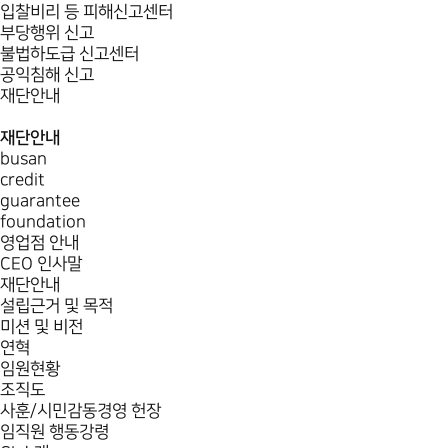
입찰비리 등 피해신고센터
부당행위 신고
불법하도급 신고센터
공익침해 신고
재단안내
재단안내
busan
credit
guarantee
foundation
영업점 안내
CEO 인사말
재단안내
설립근거 및 목적
미션 및 비전
연혁
임원현황
조직도
사훈/시민감동경영 헌장
임직원 행동강령