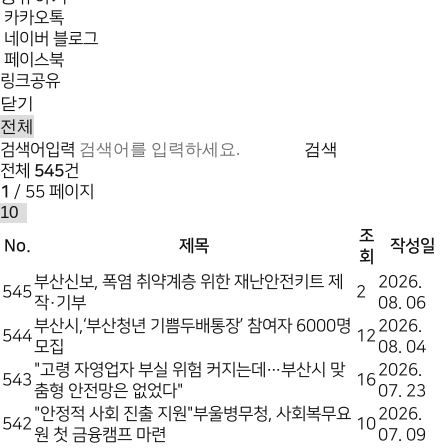
카카오톡
네이버 블로그
페이스북
링크공유
닫기
검색
검색어입력
전체
545
건
1
/ 55 페이지
조
No.
제목
작성일
회
부산신보, 폭염 취약계층 위한 재난안전키트 제
2026.
545
2
작·기부
08. 06
부산시,‘부산청년 기쁨두배통장’ 참여자 6000명
2026.
544
12
모집
08. 04
"고령 자영업자 부실 위험 커지는데…부산시 맞
2026.
543
16
춤형 안전망은 없었다"
07. 23
"안정적 사회 진출 지원"부울병무청, 사회복무요
2026.
542
10
원 첫 금융캠프 마련
07. 09