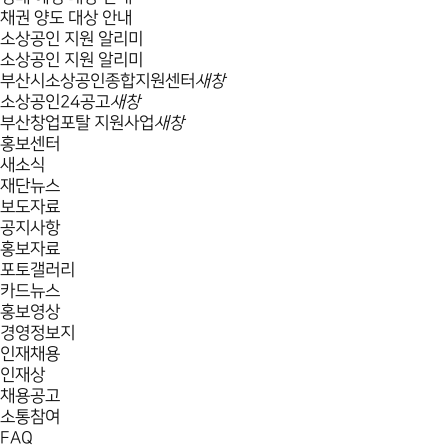
채권 양도 대상 안내
소상공인 지원 알리미
소상공인 지원 알리미
부산시소상공인종합지원센터
새창
소상공인24공고
새창
부산창업포탈 지원사업
새창
홍보센터
새소식
재단뉴스
보도자료
공지사항
홍보자료
포토갤러리
카드뉴스
홍보영상
경영정보지
인재채용
인재상
채용공고
소통참여
FAQ