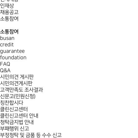
인재상
채용공고
소통참여
소통참여
busan
credit
guarantee
foundation
FAQ
Q&A
시민의견 게시판
시민의견게시판
고객만족도 조사결과
신문고(민원신청)
칭찬합시다
클린신고센터
클린신고센터 안내
청탁금지법 안내
부패행위 신고
부정청탁 및 금품 등 수수 신고