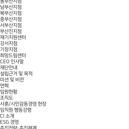
동부산지점
남부산지점
북부산지점
중부산지점
서부산지점
부산진지점
재기지원센터
강서지점
기장지점
희망드림센터
CEO 인사말
재단안내
설립근거 및 목적
미션 및 비전
연혁
임원현황
조직도
사훈/시민감동경영 헌장
임직원 행동강령
CI 소개
ESG 경영
추진전략·추진체계